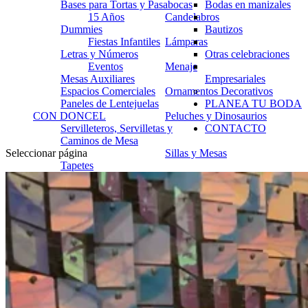
Bases para Tortas y Pasabocas
Bodas en manizales
15 Años
Candelabros
Dummies
Bautizos
Fiestas Infantiles
Lámparas
Letras y Números
Otras celebraciones
Eventos
Menaje
Mesas Auxiliares
Empresariales
Espacios Comerciales
Ornamentos Decorativos
Paneles de Lentejuelas
PLANEA TU BODA
CON DONCEL
Peluches y Dinosaurios
Servilleteros, Servilletas y
CONTACTO
Caminos de Mesa
Seleccionar página
Sillas y Mesas
Tapetes