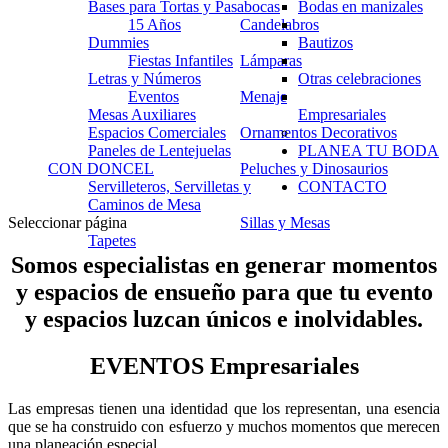
Bases para Tortas y Pasabocas
Bodas en manizales
15 Años
Candelabros
Dummies
Bautizos
Fiestas Infantiles
Lámparas
Letras y Números
Otras celebraciones
Eventos
Menaje
Mesas Auxiliares
Empresariales
Espacios Comerciales
Ornamentos Decorativos
Paneles de Lentejuelas
PLANEA TU BODA
CON DONCEL
Peluches y Dinosaurios
Servilleteros, Servilletas y
CONTACTO
Caminos de Mesa
Seleccionar página
Sillas y Mesas
Tapetes
Somos especialistas en generar momentos
y espacios de ensueño para que tu evento
y espacios luzcan únicos e inolvidables.
EVENTOS
Empresariales
Las empresas tienen una identidad que los representan, una esencia
que se ha construido con esfuerzo y muchos momentos que merecen
una planeación especial.